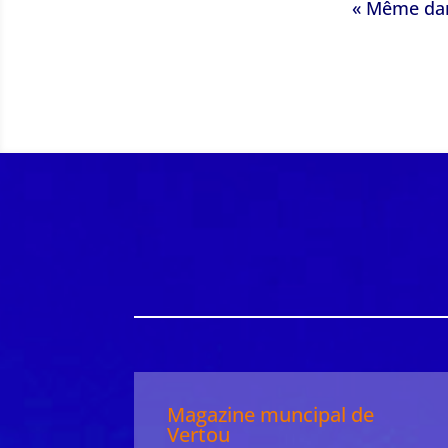
« Même dan
Magazine muncipal de
Vertou