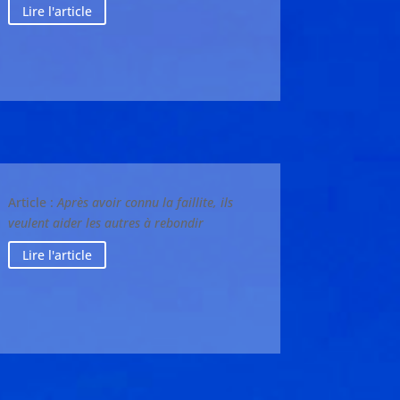
Lire l'article
Article :
Après avoir connu la faillite, ils
veulent aider les autres à rebondir
Lire l'article