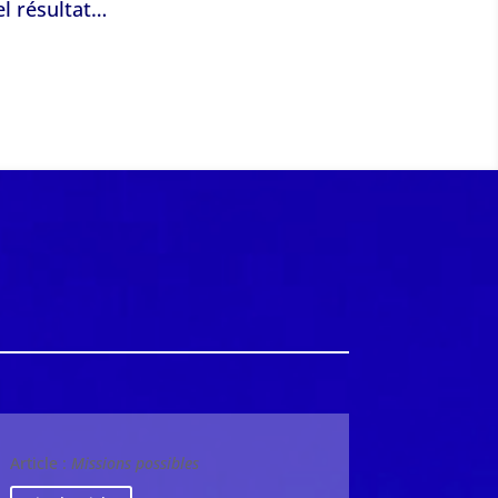
l résultat…
Article :
Missions possibles