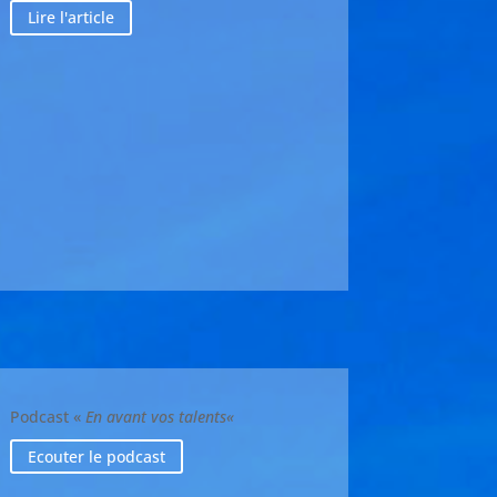
Lire l'article
Podcast
«
En avant vos talents
«
Ecouter le podcast