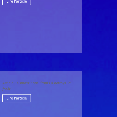
Lire l'article
Article :
Osmose Consultants a nettoyé la
forêt
Lire l'article